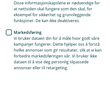
vannskader
Disse informasjonskapslene er nødvendige for
at nettsiden skal fungere som den skal, for
eksempel for sikkerhet og grunnleggende
Været skifter ofte i overgangen fra vinter til vår.
funksjoner. De kan ikke deaktiveres.
Derfor er det lurt å ha gjort nødvendig
vedlikehold i forkant, slik at borettslaget eller
Markedsføring
sameiet er godt rustet uansett hva værgudene
Vi bruker dataen din for å måle hvor godt våre
finner på.
kampanjer fungerer. Dette hjelper oss å forstå
hvilke annonser som gir resultater, slik at vi kan
forbedre markedsføringen vår. Vi bruker ikke
Den ene dagen er det sol, snøen smelter i rekordfart,
dataen til å vise deg personlig tilpassede
og uteserveringene er stappet med folk som nyter
annonser eller til retargeting.
årets første uteservering. Neste dag er det styrtregn
og vann som renner overalt. Og plutselig kan kulda og
snøen komme snikende tilbake, som om det er full
vintertid igjen.
Man vet aldri hva slags vær man kan forvente i
sesongskifte rundt om i landets kriker og kroker. Bor