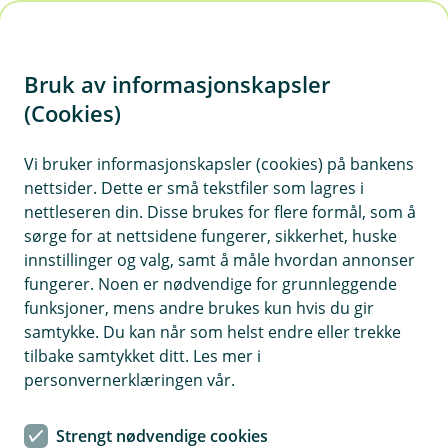
H
o
Bruk av informasjonskapsler
p
p
(Cookies)
i
Vi bruker informasjonskapsler (cookies) på bankens
nettsider. Dette er små tekstfiler som lagres i
n
nettleseren din. Disse brukes for flere formål, som å
n
sørge for at nettsidene fungerer, sikkerhet, huske
h
innstillinger og valg, samt å måle hvordan annonser
o
fungerer. Noen er nødvendige for grunnleggende
funksjoner, mens andre brukes kun hvis du gir
d
samtykke. Du kan når som helst endre eller trekke
e
tilbake samtykket ditt. Les mer i
t
personvernerklæringen vår.
Regn med regn men ikke
Strengt nødvendige cookies