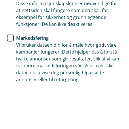
Disse informasjonskapslene er nødvendige for
at nettsiden skal fungere som den skal, for
1. kvartal 2026 (pdf)
eksempel for sikkerhet og grunnleggende
funksjoner. De kan ikke deaktiveres.
Markedsføring
Rapporter for 2025
Vi bruker dataen din for å måle hvor godt våre
kampanjer fungerer. Dette hjelper oss å forstå
hvilke annonser som gir resultater, slik at vi kan
1. kvartal 2025 (pdf)
forbedre markedsføringen vår. Vi bruker ikke
dataen til å vise deg personlig tilpassede
annonser eller til retargeting.
Årsmelding 2025 (pdf)
2. kvartal 2025 (pdf)
Pilar 3 2025 (pdf)