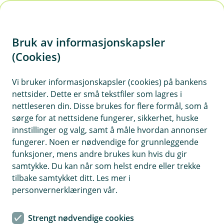
H
o
Bruk av informasjonskapsler
p
p
(Cookies)
Rapporter
i
Vi bruker informasjonskapsler (cookies) på bankens
Her finner du Gildeskål Sparebank sine
nettsider. Dette er små tekstfiler som lagres i
n
kvartalsrapporter og årsmeldinger for de 5 siste
nettleseren din. Disse brukes for flere formål, som å
n
årene.
sørge for at nettsidene fungerer, sikkerhet, huske
h
innstillinger og valg, samt å måle hvordan annonser
o
fungerer. Noen er nødvendige for grunnleggende
funksjoner, mens andre brukes kun hvis du gir
d
Klikk på rapporten du ønsker for nedlastning som
samtykke. Du kan når som helst endre eller trekke
pdf fil.
e
tilbake samtykket ditt. Les mer i
t
personvernerklæringen vår.
Rapporter for 2026
Strengt nødvendige cookies