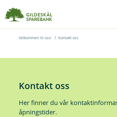
H
o
p
p
i
Velkommen til oss!
Kontakt oss
n
n
h
o
Kontakt oss
d
e
t
Her finner du vår kontaktinforma
åpningstider.