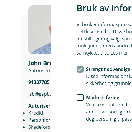
Bruk av info
Vi bruker informasjonskap
nettleseren din. Disse br
innstillinger og valg, 
funksjoner, mens andre b
samtykket ditt. Les mer 
John Bredesen
Strengt nødvendige 
Autorisert finansiell rådgiver
Disse informasjonska
91337785
sikkerhet og grunnle
jsb@gspb.no
Markedsføring
Vi bruker dataen din
Autorisert rådgiver
annonser som gir resu
Kreditt
deg personlig tilpass
Personforsikring
Skadeforsikring