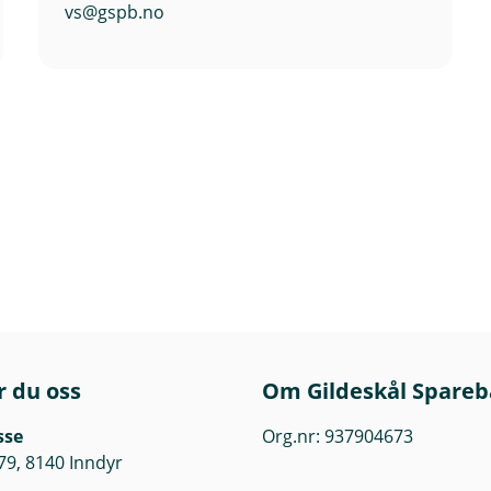
vs@gspb.no
r du oss
Om Gildeskål Spare
sse
Org.nr: 937904673
79, 8140 Inndyr