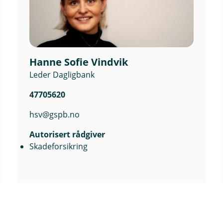
Hanne Sofie Vindvik
Leder Dagligbank
47705620
hsv@gspb.no
Autorisert rådgiver
Skadeforsikring