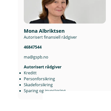
Mona Albriktsen
Autorisert finansiell rådgiver
46847544
ma@gspb.no
Autorisert rådgiver
Kreditt
Personforsikring
Skadeforsikring
Sparing og investering