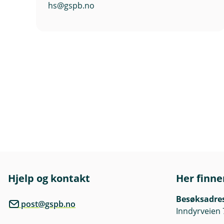
hs@gspb.no
Hjelp og kontakt
Her finne
Besøksadre
post@gspb.no
Inndyrveien 