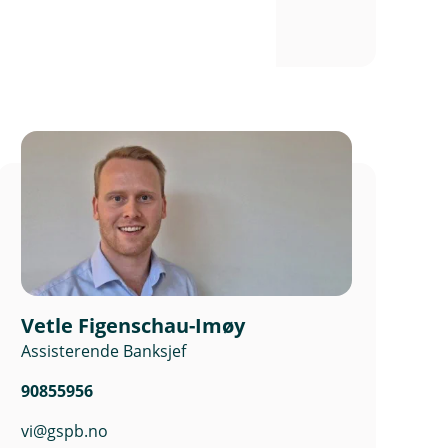
Skadeforsikring
Skadeforsikring Næringsliv
Vetle Figenschau-Imøy
Assisterende Banksjef
90855956
vi@gspb.no