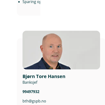
Sparing og investering
Bjørn Tore Hansen
Banksjef
99497932
bth@gspb.no