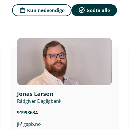
Kun nødvendige
Godta alle
Jonas Larsen
Rådgiver Dagligbank
91993634
jl@gspb.no