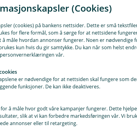
rmasjonskapsler (Cookies)
sler (cookies) på bankens nettsider. Dette er små tekstfile
ukes for flere formål, som å sørge for at nettsidene fungerer
samt å måle hvordan annonser fungerer. Noen er nødvendige 
rukes kun hvis du gir samtykke. Du kan når som helst endre 
i personvernerklæringen vår.
Johannes Pedersen
cookies
Rådgiver
pslene er nødvendige for at nettsiden skal fungere som den
95083643
ggende funksjoner. De kan ikke deaktiveres.
jap@gspb.no
 for å måle hvor godt våre kampanjer fungerer. Dette hjelper
ltater, slik at vi kan forbedre markedsføringen vår. Vi bruke
ede annonser eller til retargeting.