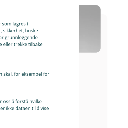
r som lagres i
, sikkerhet, huske
for grunnleggende
eller trekke tilbake
Bernt Moe Hansen
Controller Risk & Compliance
 skal, for eksempel for
90536885
bmh@gspb.no
 oss å forstå hvilke
Autorisert rådgiver
r ikke dataen til å vise
Kreditt
Personforsikring
Personforsikring Næringsliv