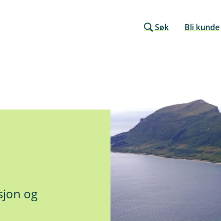
Søk
Bli kunde
sjon og