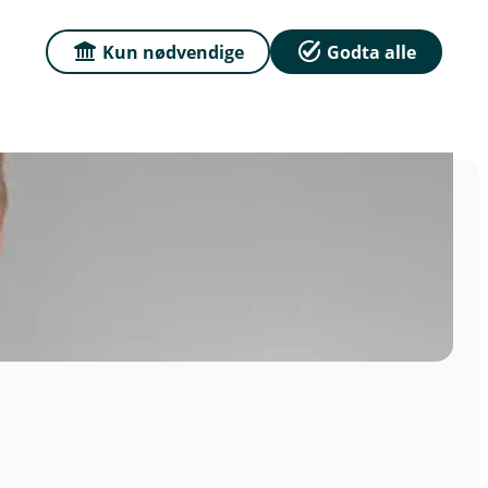
erstatningsansvar ved skade, og støtte hvis saken går til rett
Kun nødvendige
Godta alle