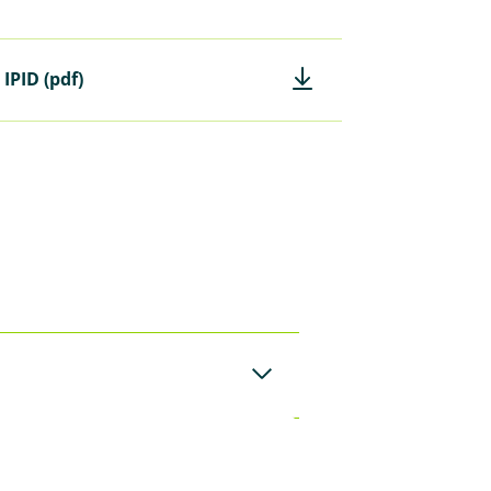
IPID (pdf)
sk Standard. Høyere