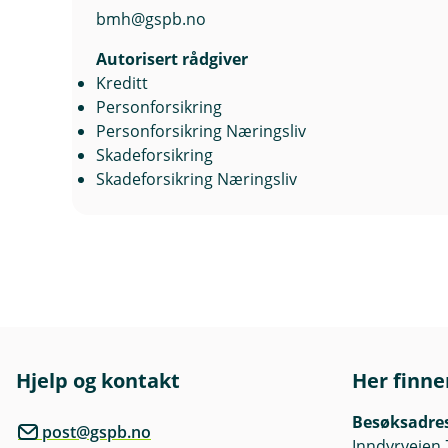
bmh@gspb.no
Autorisert rådgiver
Kreditt
Personforsikring
Personforsikring Næringsliv
Skadeforsikring
Skadeforsikring Næringsliv
Hjelp og kontakt
Her finne
Besøksadre
post@gspb.no
Inndyrveien 