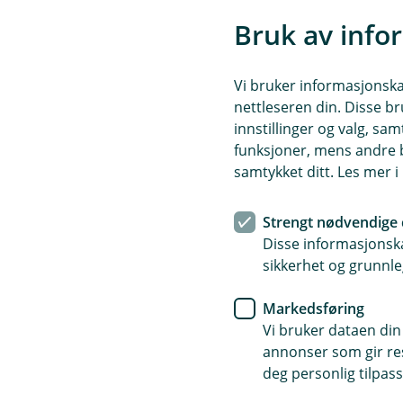
u
k
Bruk av info
k
Dekninger
Vi bruker informasjonskap
nettleseren din. Disse br
innstillinger og valg, 
Arbeidsgiveransvar
funksjoner, mens andre b
Å
p
samtykket ditt. Les mer 
n
e
Formueskade
Dekker ansvar hvis en ansatt 
/
Strengt nødvendige 
Å
L
p
Disse informasjonska
u
n
sikkerhet og grunnle
k
e
k
Huseieransvar
Dekker rettslig ansvar hvis no
/
Å
L
Markedsføring
p
u
Les mer om formueansvar.
n
Vi bruker dataen din
k
e
annonser som gir resu
k
Juridisk bistand
Dekker ansvar hvis bygningen f
/
Å
deg personlig tilpass
L
p
u
Les mer om huseieransvar.
n