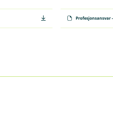
Profesjonsansvar - 
 millioner kroner, eller 150 G for bedrifter som følger Nor
v.