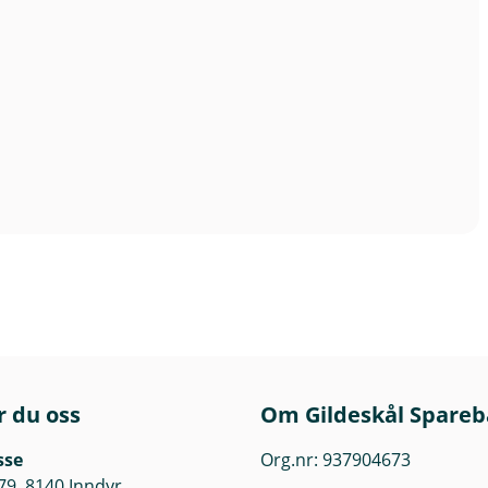
r du oss
Om Gildeskål Spare
sse
Org.nr: 937904673
79, 8140 Inndyr