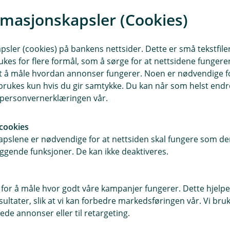
rmasjonskapsler (Cookies)
sler (cookies) på bankens nettsider. Dette er små tekstfile
ukes for flere formål, som å sørge for at nettsidene fungerer
samt å måle hvordan annonser fungerer. Noen er nødvendige 
rukes kun hvis du gir samtykke. Du kan når som helst endre 
i personvernerklæringen vår.
forårsaker skade på personer eller eiendeler.
cookies
pslene er nødvendige for at nettsiden skal fungere som den
ggende funksjoner. De kan ikke deaktiveres.
en utenfor bedriften lider et økonomisk tap.
 for å måle hvor godt våre kampanjer fungerer. Dette hjelper
ltater, slik at vi kan forbedre markedsføringen vår. Vi bruke
ører til skade på personer eller eiendeler.
ede annonser eller til retargeting.