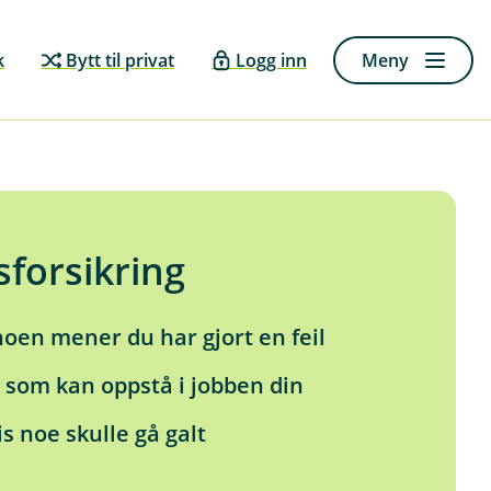
k
Bytt til privat
Logg inn
Meny
forsikring
 noen mener du har gjort en feil
 som kan oppstå i jobben din
s noe skulle gå galt