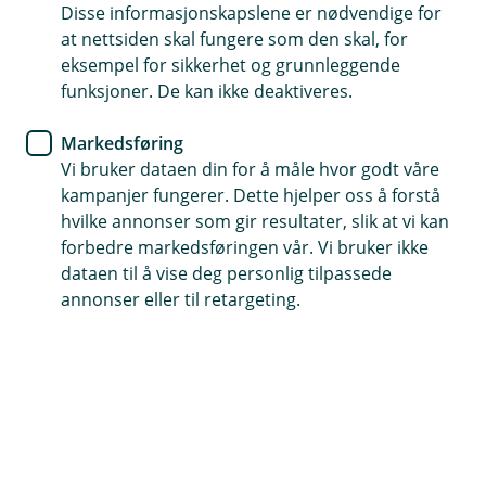
Disse informasjonskapslene er nødvendige for
Dekker vrakfjerning når det er pålagt av
at nettsiden skal fungere som den skal, for
myndighetene
eksempel for sikkerhet og grunnleggende
Dekker skader på både passasjer og mannskap
funksjoner. De kan ikke deaktiveres.
Markedsføring
Kontakt meg om båtforsikring bedrift
Vi bruker dataen din for å måle hvor godt våre
kampanjer fungerer. Dette hjelper oss å forstå
hvilke annonser som gir resultater, slik at vi kan
Hva er båtforsikring bedrift?
forbedre markedsføringen vår. Vi bruker ikke
dataen til å vise deg personlig tilpassede
Enten du driver med taxibåt, havrafting, båtutleie
annonser eller til retargeting.
eller demobåter, er det avgjørende at båten er
forsikret skikkelig. Vår næringsbåtforsikring gir
deg trygghet mot skade, ansvar og uforutsette
kostnader – skreddersydd for din bedrifts behov.
Båtforsikringen er laget for bedrifter som bruker båt i