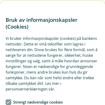
H
o
Bruk av informasjonskapsler
p
p
(Cookies)
i
Vi bruker informasjonskapsler (cookies) på bankens
nettsider. Dette er små tekstfiler som lagres i
n
nettleseren din. Disse brukes for flere formål, som å
n
sørge for at nettsidene fungerer, sikkerhet, huske
h
innstillinger og valg, samt å måle hvordan annonser
o
fungerer. Noen er nødvendige for grunnleggende
funksjoner, mens andre brukes kun hvis du gir
d
samtykke. Du kan når som helst endre eller trekke
e
tilbake samtykket ditt. Les mer i
t
Båtforsikring bedrift
personvernerklæringen vår.
Dekker hele tapet hvis båten blir totalskadet
Strengt nødvendige cookies