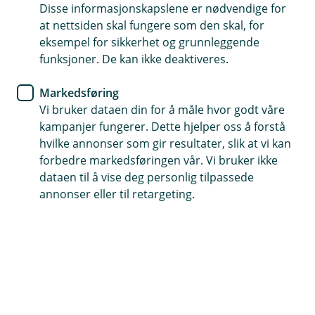
Disse informasjonskapslene er nødvendige for
Sunn økonomi handler om å ta små, smarte valg
at nettsiden skal fungere som den skal, for
som gir trygghet over tid. Usikker på hvilke
eksempel for sikkerhet og grunnleggende
pensjonsordninger som passer for deg og bedriften
funksjoner. De kan ikke deaktiveres.
din? Våre rådgivere gir deg personlig rådgivning om
Markedsføring
pensjonsordninger - så du kan ta gode valg.
Vi bruker dataen din for å måle hvor godt våre
kampanjer fungerer. Dette hjelper oss å forstå
Kontakt oss om sparing og pensjon
hvilke annonser som gir resultater, slik at vi kan
forbedre markedsføringen vår. Vi bruker ikke
dataen til å vise deg personlig tilpassede
Få gode råd om pensjonssparing
annonser eller til retargeting.
Vi vet at det kan være vanskelig å vite hvilke
muligheter du har for pensjonsordningen for deg
og din bedrift, og ikke minst dine ansatte. Derfor
tar vi oss tid til å forklare og forenkle, slik at du
får bedre oversikt og trygghet i de valgene du