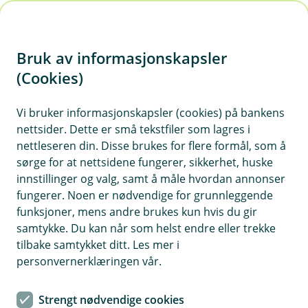
H
o
Bruk av informasjonskapsler
p
p
(Cookies)
i
Vi bruker informasjonskapsler (cookies) på bankens
nettsider. Dette er små tekstfiler som lagres i
n
nettleseren din. Disse brukes for flere formål, som å
n
sørge for at nettsidene fungerer, sikkerhet, huske
h
innstillinger og valg, samt å måle hvordan annonser
o
fungerer. Noen er nødvendige for grunnleggende
funksjoner, mens andre brukes kun hvis du gir
d
samtykke. Du kan når som helst endre eller trekke
e
tilbake samtykket ditt. Les mer i
t
personvernerklæringen vår.
Små grep kan gjøre stor forskjell
Strengt nødvendige cookies