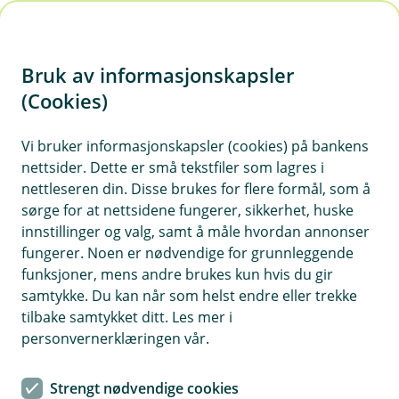
H
o
Bruk av informasjonskapsler
p
p
(Cookies)
i
Vi bruker informasjonskapsler (cookies) på bankens
nettsider. Dette er små tekstfiler som lagres i
n
nettleseren din. Disse brukes for flere formål, som å
n
sørge for at nettsidene fungerer, sikkerhet, huske
h
innstillinger og valg, samt å måle hvordan annonser
o
fungerer. Noen er nødvendige for grunnleggende
funksjoner, mens andre brukes kun hvis du gir
d
samtykke. Du kan når som helst endre eller trekke
e
tilbake samtykket ditt. Les mer i
t
personvernerklæringen vår.
Bedrift
Strengt nødvendige cookies