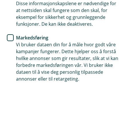
Som kunde hos oss får du og din bedrift
Disse informasjonskapslene er nødvendige for
at nettsiden skal fungere som den skal, for
helhetlig økonomisk rådgivning. Vi ønsker å
eksempel for sikkerhet og grunnleggende
være din sparringspartner og finne gode
funksjoner. De kan ikke deaktiveres.
løsninger til dine behov.
Markedsføring
Vi bruker dataen din for å måle hvor godt våre
kampanjer fungerer. Dette hjelper oss å forstå
Daglig drift
Finansiering
Forsikring
Pensjon
hvilke annonser som gir resultater, slik at vi kan
forbedre markedsføringen vår. Vi bruker ikke
dataen til å vise deg personlig tilpassede
annonser eller til retargeting.