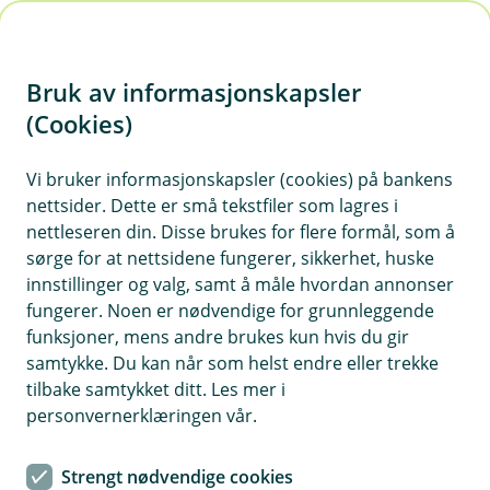
H
o
Bruk av informasjonskapsler
p
p
(Cookies)
i
Vi bruker informasjonskapsler (cookies) på bankens
nettsider. Dette er små tekstfiler som lagres i
n
nettleseren din. Disse brukes for flere formål, som å
n
sørge for at nettsidene fungerer, sikkerhet, huske
h
innstillinger og valg, samt å måle hvordan annonser
o
fungerer. Noen er nødvendige for grunnleggende
funksjoner, mens andre brukes kun hvis du gir
d
samtykke. Du kan når som helst endre eller trekke
e
tilbake samtykket ditt. Les mer i
t
personvernerklæringen vår.
Ønsker du mer tid til det som
Strengt nødvendige cookies