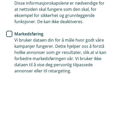
betyr mest?
Disse informasjonskapslene er nødvendige for
at nettsiden skal fungere som den skal, for
eksempel for sikkerhet og grunnleggende
I en hektisk hverdag er det mange ting å tenke
funksjoner. De kan ikke deaktiveres.
på, men med gode digitale bankløsninger trenger
ikke hverdagsøkonomi å ta opp mye av tiden
Markedsføring
din.
Vi bruker dataen din for å måle hvor godt våre
kampanjer fungerer. Dette hjelper oss å forstå
Slik får du kontroll over egen økonomi
hvilke annonser som gir resultater, slik at vi kan
forbedre markedsføringen vår. Vi bruker ikke
Hva om økonomien kunne fikse seg helt selv? Ok,
dataen til å vise deg personlig tilpassede
kanskje ikke helt selv, men mye kan du enkelt
annonser eller til retargeting.
ordne i nettbanken og sette opp til å gå
automatisk.
Bruk eFaktura og AvtaleGiro
Tips nummer én er å automatisere det som