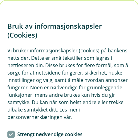
H
o
Bruk av informasjonskapsler
p
p
(Cookies)
i
Vi bruker informasjonskapsler (cookies) på bankens
nettsider. Dette er små tekstfiler som lagres i
n
nettleseren din. Disse brukes for flere formål, som å
n
sørge for at nettsidene fungerer, sikkerhet, huske
h
innstillinger og valg, samt å måle hvordan annonser
o
fungerer. Noen er nødvendige for grunnleggende
funksjoner, mens andre brukes kun hvis du gir
d
samtykke. Du kan når som helst endre eller trekke
e
tilbake samtykket ditt. Les mer i
t
Fikk du ikke det du bestilte? Betaler du med kredittkort, er du
personvernerklæringen vår.
bedre beskyttet mot svindel og får gode
reklamasjonsrettigheter.
Strengt nødvendige cookies
Kredittkort