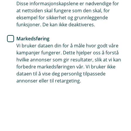
Disse informasjonskapslene er nødvendige for
at nettsiden skal fungere som den skal, for
Fem gode råd til en tryggere
eksempel for sikkerhet og grunnleggende
netthandel
funksjoner. De kan ikke deaktiveres.
Markedsføring
Netthandel gir mange muligheter, men pass på
Vi bruker dataen din for å måle hvor godt våre
sikkerheten når du handler.
kampanjer fungerer. Dette hjelper oss å forstå
hvilke annonser som gir resultater, slik at vi kan
Tenk på internett som en stor by med utallige butikker
forbedre markedsføringen vår. Vi bruker ikke
– akkurat som i den virkelige verden, må du passe godt
dataen til å vise deg personlig tilpassede
på lommeboken din.
annonser eller til retargeting.
Her er fem tips for å handle smart og sikkert på
nett:
1. Betal med kredittkortet