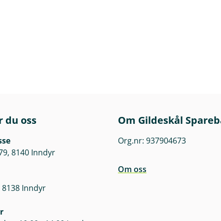
r du oss
Om Gildeskål Spare
sse
Org.nr: 937904673
79, 8140 Inndyr
Om oss
 8138 Inndyr
r