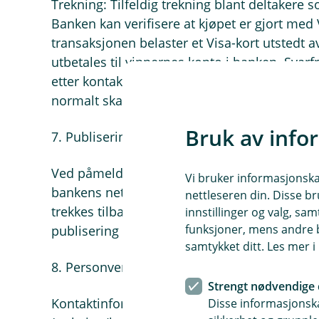
Trekning: Tilfeldig trekning blant deltakere s
Banken kan verifisere at kjøpet er gjort med V
transaksjonen belaster et Visa-kort utstedt a
utbetales til vinnernes konto i banken. Svarf
etter kontakt; ellers kan ny vinner trekkes. 
normalt skattefri. Eventuelle endringer følge
Bruk av info
7. Publisering av fornavn (samtykke)
Ved påmelding samtykker deltakeren til at b
Vi bruker informasjonskap
bankens nettside dersom vedkommende vinn
nettleseren din. Disse br
trekkes tilbake ved å kontakte banken. Tilbak
innstillinger og valg, 
funksjoner, mens andre b
publisering som allerede har skjedd.
samtykket ditt. Les mer 
8. Personvern
Strengt nødvendige 
Kontaktinformasjon (e-post/mobil) brukes ku
Disse informasjonska