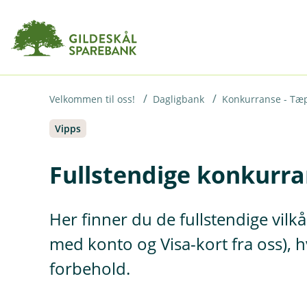
H
o
p
p
i
Velkommen til oss!
Dagligbank
Konkurranse - Tæ
Vipps
n
n
Fullstendige konkurra
h
o
Her finner du de fullstendige vil
d
e
med konto og Visa-kort fra oss), h
t
forbehold.