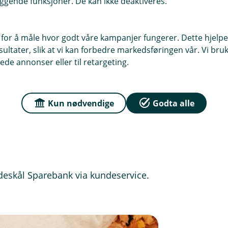
ggende funksjoner. De kan ikke deaktiveres.
esember 2025, med mindre annen
syn, retting og sletting i tråd med
ring for detaljer.
 for å måle hvor godt våre kampanjer fungerer. Dette hjelper
ltater, slik at vi kan forbedre markedsføringen vår. Vi bruke
ede annonser eller til retargeting.
ten og tekniske/uforutsette
leverandører). Banken kan da pause,
Kun nødvendige
Godta alle
 uten å redusere rettighetene til
deskål Sparebank via kundeservice.