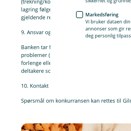
sikkerhet og grunnle
(trekning/kontakt) og slettes senest 31. d
lagring følger av lov. Deltaker har rett til inn
Markedsføring
gjeldende regler. Se bankens personvernerklæ
Vi bruker dataen din
annonser som gir resu
9. Ansvar og forbehold
deg personlig tilpass
Banken tar forbehold om åpenbare feil i teks
problemer (f.eks. systemfeil hos bank eller 
forlenge eller eventuelt avlyse konkurransen,
deltakere som allerede har oppfylt vilkårene.
10. Kontakt
Spørsmål om konkurransen kan rettes til Gil