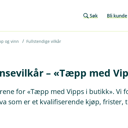
Søk
Bli kunde
pp og vinn
Fullstendige vilkår
nsevilkår – «Tæpp med Vip
kårene for «Tæpp med Vipps i butikk». Vi 
va som er et kvalifiserende kjøp, frister,