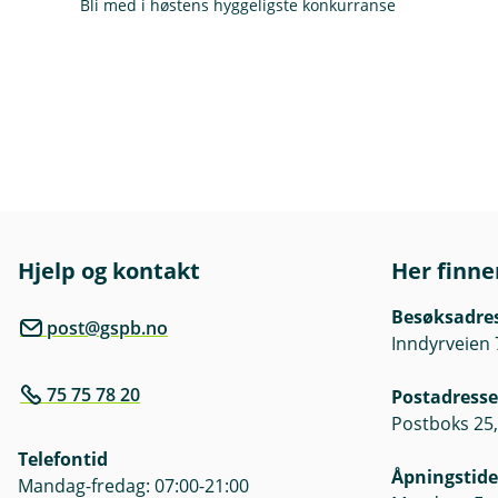
Bli med i høstens hyggeligste konkurranse
Hjelp og kontakt
Her finne
Besøksadre
post@gspb.no
Inndyrveien 
75 75 78 20
Postadresse
Postboks 25,
Telefontid
Åpningstide
Mandag-fredag: 07:00-21:00