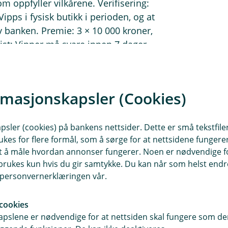
om oppfyller vilkårene. Verifisering:
ipps i fysisk butikk i perioden, og at
v banken. Premie: 3 × 10 000 kroner,
rist: Vinner må svare innen 7 dager
Skatt: Premie under 10 000 kroner er
r gjeldende regelverk.
rmasjonskapsler (Cookies)
anken kan publisere fornavnet på
sler (cookies) på bankens nettsider. Dette er små tekstfile
er. Samtykke kan når som helst
ukes for flere formål, som å sørge for at nettsidene fungerer
etrekking påvirker ikke lovligheten av
samt å måle hvordan annonser fungerer. Noen er nødvendige 
rukes kun hvis du gir samtykke. Du kan når som helst endre 
i personvernerklæringen vår.
cookies
n til å administrere konkurransen
pslene er nødvendige for at nettsiden skal fungere som den