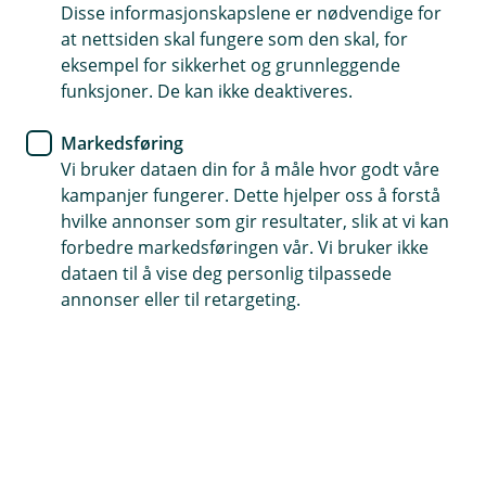
Disse informasjonskapslene er nødvendige for
Få tilgang til håndplukkede opplevelser og utvalgte
at nettsiden skal fungere som den skal, for
fordeler med kortet ditt fra oss. I Visa Destination
eksempel for sikkerhet og grunnleggende
finner du blant annet hotell, restauranter, shopping
funksjoner. De kan ikke deaktiveres.
og kultur i populære reisemål som London og Paris.
Markedsføring
Vi bruker dataen din for å måle hvor godt våre
(
Gå til Visa Destinations
E
kampanjer fungerer. Dette hjelper oss å forstå
k
hvilke annonser som gir resultater, slik at vi kan
s
forbedre markedsføringen vår. Vi bruker ikke
t
Opplevelser og fordeler i utvalgte reisemål
dataen til å vise deg personlig tilpassede
e
I Visa Destination finner du håndplukkede opplevelser
annonser eller til retargeting.
r
og fordeler i reisemål mange nordmenn er glade i, som
n
London og Paris.
l
e
n
Det kan for eksempel være fordeler på hotell,
k
restauranter, shopping, kultur og opplevelser – og i
e
noen tilfeller tilgang som gjør reisen enklere, som
,
prioritert inngang eller andre praktiske fordeler.
å