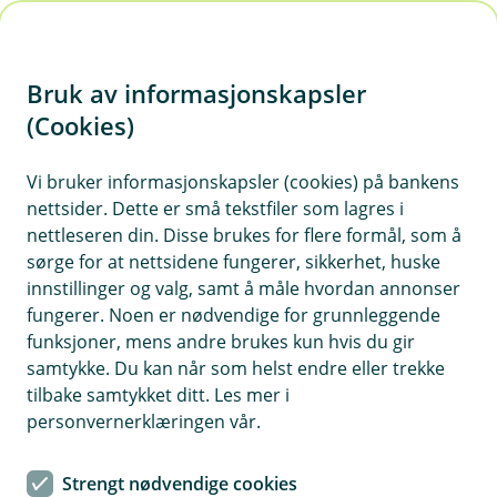
H
o
Bruk av informasjonskapsler
p
p
(Cookies)
i
Vi bruker informasjonskapsler (cookies) på bankens
nettsider. Dette er små tekstfiler som lagres i
n
nettleseren din. Disse brukes for flere formål, som å
n
sørge for at nettsidene fungerer, sikkerhet, huske
h
innstillinger og valg, samt å måle hvordan annonser
o
fungerer. Noen er nødvendige for grunnleggende
funksjoner, mens andre brukes kun hvis du gir
d
samtykke. Du kan når som helst endre eller trekke
e
tilbake samtykket ditt. Les mer i
t
personvernerklæringen vår.
Visa Destinations
Strengt nødvendige cookies