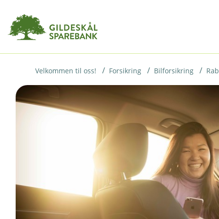
H
o
p
p
i
Velkommen til oss!
Forsikring
Bilforsikring
Rab
n
n
h
o
d
e
t