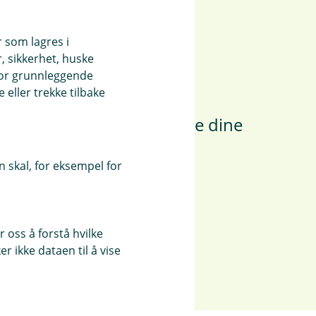
r som lagres i
, sikkerhet, huske
en i Kör-appen
for grunnleggende
eller trekke tilbake
oversikt over kilometerne dine
n når du er klar.
 skal, for eksempel for
 oss å forstå hvilke
r ikke dataen til å vise