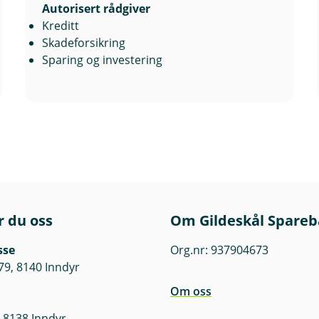
Autorisert rådgiver
Kreditt
Skadeforsikring
Sparing og investering
r du oss
Om Gildeskål Spare
sse
Org.nr: 937904673
79, 8140 Inndyr
Om oss
 8138 Inndyr