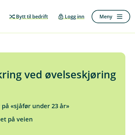
Bytt til bedrift
Logg inn
Meny
kring ved øvelseskjøring
r på «sjåfør under 23 år»
et på veien