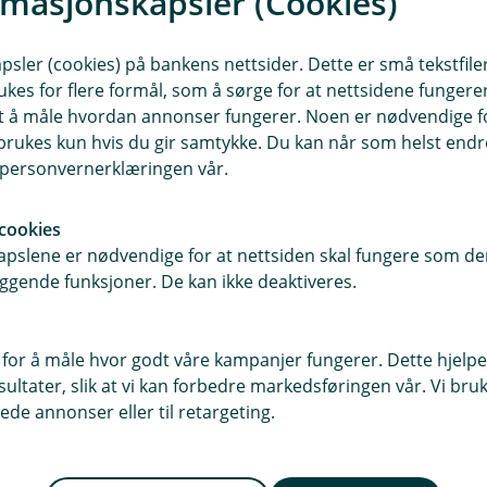
rmasjonskapsler (Cookies)
sler (cookies) på bankens nettsider. Dette er små tekstfile
ukes for flere formål, som å sørge for at nettsidene fungerer
Loggfør øvelseskjøring
samt å måle hvordan annonser fungerer. Noen er nødvendige 
rukes kun hvis du gir samtykke. Du kan når som helst endre 
i personvernerklæringen vår.
Med Kör kan du enkelt holde 
og få rabatt på bilforsikringe
cookies
pslene er nødvendige for at nettsiden skal fungere som den
ggende funksjoner. De kan ikke deaktiveres.
(
Last ned Kör
E
 for å måle hvor godt våre kampanjer fungerer. Dette hjelper
k
ltater, slik at vi kan forbedre markedsføringen vår. Vi bruke
s
t
ede annonser eller til retargeting.
e
r
n