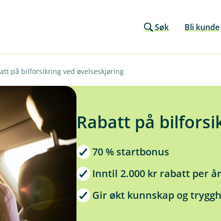
Søk
Bli kunde
att på bilforsikring ved øvelseskjøring
Rabatt på bilforsi
70 % startbonus
Inntil 2.000 kr rabatt per å
Gir økt kunnskap og tryggh