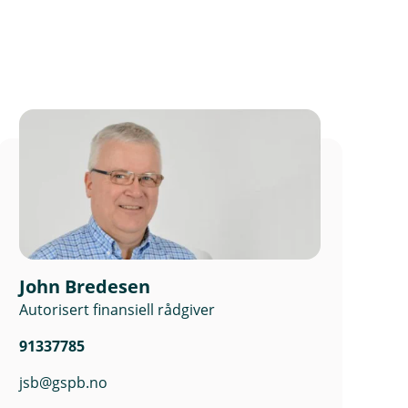
John Bredesen
Autorisert finansiell rådgiver
91337785
jsb@gspb.no