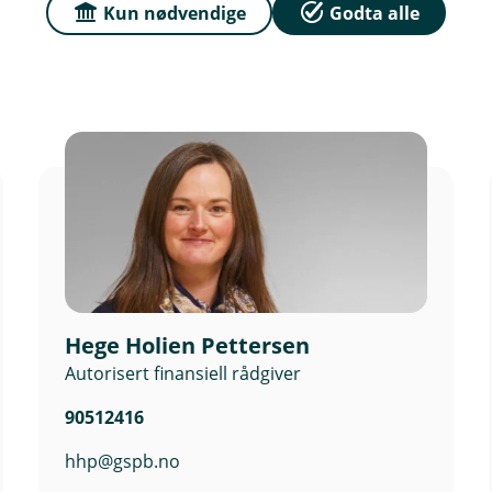
l
Kun nødvendige
Godta alle
e
n
k
e
,
å
p
n
e
r
i
n
y
t
t
Hege Holien Pettersen
v
Autorisert finansiell rådgiver
i
n
90512416
d
u
hhp@gspb.no
)