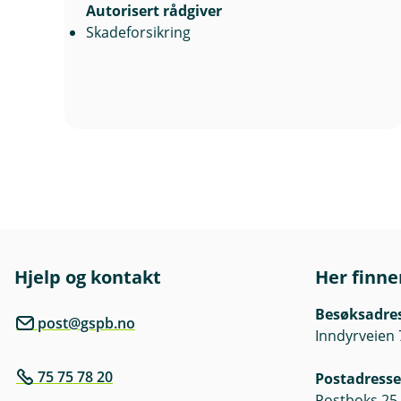
Autorisert rådgiver
Skadeforsikring
Hjelp og kontakt
Her finne
Besøksadre
post@gspb.no
Inndyrveien 
75 75 78 20
Postadresse
Postboks 25,