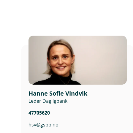
Hanne Sofie Vindvik
Leder Dagligbank
47705620
hsv@gspb.no