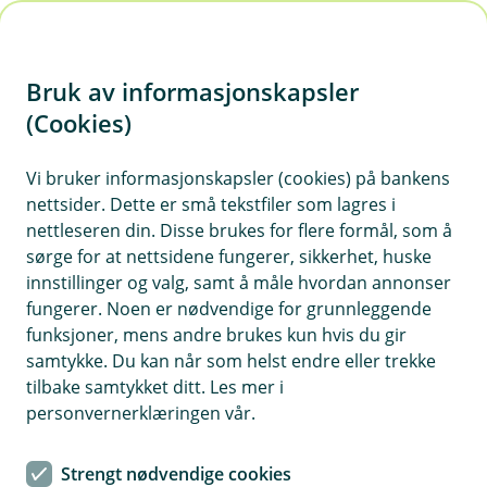
H
o
Bruk av informasjonskapsler
p
p
(Cookies)
i
Vi bruker informasjonskapsler (cookies) på bankens
nettsider. Dette er små tekstfiler som lagres i
n
nettleseren din. Disse brukes for flere formål, som å
n
sørge for at nettsidene fungerer, sikkerhet, huske
h
innstillinger og valg, samt å måle hvordan annonser
o
fungerer. Noen er nødvendige for grunnleggende
funksjoner, mens andre brukes kun hvis du gir
d
samtykke. Du kan når som helst endre eller trekke
e
tilbake samtykket ditt. Les mer i
t
personvernerklæringen vår.
Direkteoppgjør med veterinær
Strengt nødvendige cookies