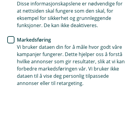
Disse informasjonskapslene er nødvendige for
at nettsiden skal fungere som den skal, for
Hunde- og katteforsikringen vår inkluderer
eksempel for sikkerhet og grunnleggende
direkteoppgjør med veterinær
funksjoner. De kan ikke deaktiveres.
Markedsføring
Vi bruker dataen din for å måle hvor godt våre
Slipp utlegget etter veterinærbesøket
kampanjer fungerer. Dette hjelper oss å forstå
hvilke annonser som gir resultater, slik at vi kan
Med direkteoppgjør slipper du å legge ut for
forbedre markedsføringen vår. Vi bruker ikke
veterinærbesøket og å få tilbake senere. Alt du
dataen til å vise deg personlig tilpassede
trenger å betale selv er egenandelen, så fikser vi
annonser eller til retargeting.
resten direkte med veterinæren din.
Hva hvis veterinæren min ikke har
direkteoppgjørsavtale?
Hvis veterinæren din ikke har avtale med oss kan du be
dem kontakte oss for å inngå en avtale. Alt en