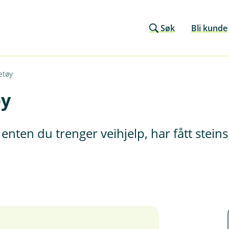
Søk
Bli kunde
etøy
øy
enten du trenger veihjelp, har fått stein