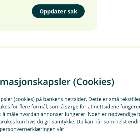
Oppdater sak
rmasjonskapsler (Cookies)
Meld skade på kjøretø
sler (cookies) på bankens nettsider. Dette er små tekstfile
Her melder du skade på bil, 
ukes for flere formål, som å sørge for at nettsidene fungerer
bobil, campingvogn, tilhenge
samt å måle hvordan annonser fungerer. Noen er nødvendige 
rukes kun hvis du gir samtykke. Du kan når som helst endre 
veterankjøretøy og privat tra
i personvernerklæringen vår.