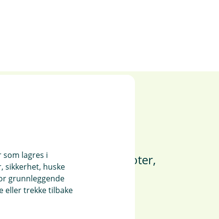
y
r som lagres i
motorsykkel, moped, scooter,
, sikkerhet, huske
r, ATV, snøscooter,
for grunnleggende
eller trekke tilbake
ktor.