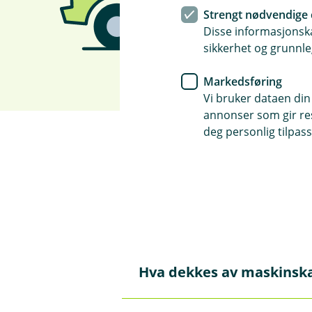
Strengt nødvendige 
Disse informasjonska
sikkerhet og grunnle
Markedsføring
Vi bruker dataen din
annonser som gir resu
deg personlig tilpass
Spørsmål og svar o
Hva dekkes av maskinsk
Å
p
n