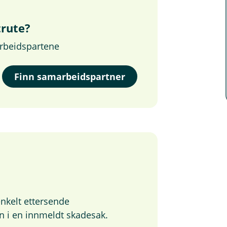
trute?
arbeidspartene
Finn samarbeidspartner
nkelt ettersende
n i en innmeldt skadesak.