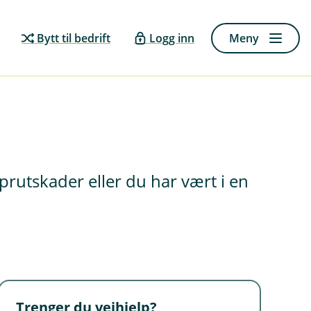
Bytt til bedrift
Logg inn
Meny
sprutskader eller du har vært i en
Trenger du veihjelp?