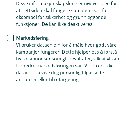
Disse informasjonskapslene er nødvendige for
Som medlem i Norges Jeger- og Fiskerforbund har
at nettsiden skal fungere som den skal, for
du inntil 25 prosent rabatt på nesten alle våre
eksempel for sikkerhet og grunnleggende
skadeforsikringer, og du har tilgang til vår unike
funksjoner. De kan ikke deaktiveres.
jakthundforsikring og utstyrsforsikring.
Markedsføring
Vi bruker dataen din for å måle hvor godt våre
Ta kontakt om medlemsfordelene
kampanjer fungerer. Dette hjelper oss å forstå
hvilke annonser som gir resultater, slik at vi kan
forbedre markedsføringen vår. Vi bruker ikke
Få rabatt på forsikringene når du er
dataen til å vise deg personlig tilpassede
medlem av NJFF
annonser eller til retargeting.
Som medlem av Norges Jeger- og Fiskerforbund
har du inntil 25 prosent rabatt på nesten alle
våre skadeforsikringer, du får også tilgang til vår
unike jakthundforsikring og utstyrsforsikring som
er laget for akkurat deg som driver med jakt og