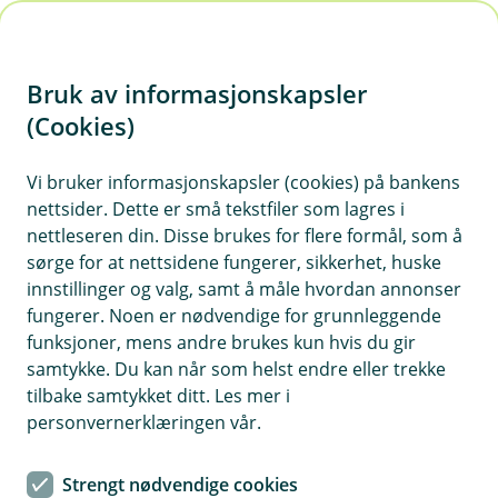
H
o
Bruk av informasjonskapsler
p
p
(Cookies)
i
Vi bruker informasjonskapsler (cookies) på bankens
nettsider. Dette er små tekstfiler som lagres i
n
nettleseren din. Disse brukes for flere formål, som å
n
sørge for at nettsidene fungerer, sikkerhet, huske
h
innstillinger og valg, samt å måle hvordan annonser
o
fungerer. Noen er nødvendige for grunnleggende
funksjoner, mens andre brukes kun hvis du gir
d
samtykke. Du kan når som helst endre eller trekke
e
tilbake samtykket ditt. Les mer i
t
personvernerklæringen vår.
Forsikring for NJFF-medlemmer
Strengt nødvendige cookies