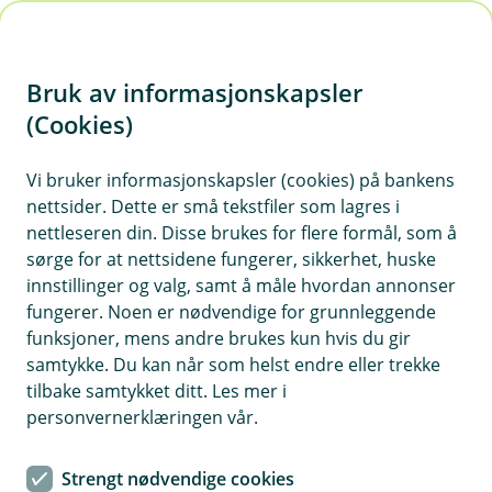
H
o
Bruk av informasjonskapsler
p
p
(Cookies)
i
Vi bruker informasjonskapsler (cookies) på bankens
nettsider. Dette er små tekstfiler som lagres i
n
nettleseren din. Disse brukes for flere formål, som å
n
sørge for at nettsidene fungerer, sikkerhet, huske
h
innstillinger og valg, samt å måle hvordan annonser
o
fungerer. Noen er nødvendige for grunnleggende
funksjoner, mens andre brukes kun hvis du gir
d
samtykke. Du kan når som helst endre eller trekke
e
tilbake samtykket ditt. Les mer i
t
personvernerklæringen vår.
Det viktigste du kan gjøre for å ta vare på skiene dine, er å
holde øye med dem.
Strengt nødvendige cookies