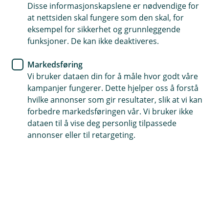
Disse informasjonskapslene er nødvendige for
Reiseforsikring
at nettsiden skal fungere som den skal, for
eksempel for sikkerhet og grunnleggende
Unngå skityvene
funksjoner. De kan ikke deaktiveres.
Hvert år stjeles skiutstyr fra alpinanlegg for
Markedsføring
flerfoldige millioner kroner. Slik holder du tyvene
Vi bruker dataen din for å måle hvor godt våre
unna.
kampanjer fungerer. Dette hjelper oss å forstå
hvilke annonser som gir resultater, slik at vi kan
forbedre markedsføringen vår. Vi bruker ikke
Ski og utstyr blir ofte stjålet fra alpinanlegg, utenfor
dataen til å vise deg personlig tilpassede
afterskien, fra hytteveggen og fra skibokser på taket.
annonser eller til retargeting.
Pass på skiutstyret
Her er våre tips for å holde tyvene unna skiutstyret:
Unngå å sette skiene inntil hytteveggen hvis det
kan være lett for tyver å få dem med seg derfra.