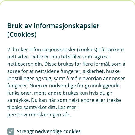
H
o
Bruk av informasjonskapsler
p
p
(Cookies)
Bilforsikring
i
Vi bruker informasjonskapsler (cookies) på bankens
Her finner du våre ofte stilte spørsmål om
nettsider. Dette er små tekstfiler som lagres i
n
bilforsikring.
nettleseren din. Disse brukes for flere formål, som å
n
sørge for at nettsidene fungerer, sikkerhet, huske
h
innstillinger og valg, samt å måle hvordan annonser
o
fungerer. Noen er nødvendige for grunnleggende
Spørsmål og svar om bilforsikring
funksjoner, mens andre brukes kun hvis du gir
d
samtykke. Du kan når som helst endre eller trekke
e
tilbake samtykket ditt. Les mer i
Hva slags forsikring må alle biler ha?
t
Å
personvernerklæringen vår.
p
n
For å kjøre lovlig på norske veier må bilen
e
Strengt nødvendige cookies
Hvor mye koster bilforsikring?
minimum ha ansvarsforsikring. Den dekker
Å
/