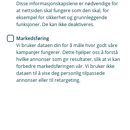
Disse informasjonskapslene er nødvendige for
Trygghet mot rentehopp
at nettsiden skal fungere som den skal, for
eksempel for sikkerhet og grunnleggende
Forutsigbare låneutgifter
funksjoner. De kan ikke deaktiveres.
Enkel planlegging av økonomien
Markedsføring
Vi bruker dataen din for å måle hvor godt våre
Søk fastrentelån
kampanjer fungerer. Dette hjelper oss å forstå
hvilke annonser som gir resultater, slik at vi kan
forbedre markedsføringen vår. Vi bruker ikke
Fastrente boliglån - Trygghet i en tid
dataen til å vise deg personlig tilpassede
annonser eller til retargeting.
med renteendringer
Et fastrentelån passer for deg som ønsker stabile
lånekostnader over tid. Renten holder seg lik i
hele avtaleperioden, uavhengig av endringer i
markedet. Det gir deg trygghet, forutsigbarhet –
og ro i økonomien.