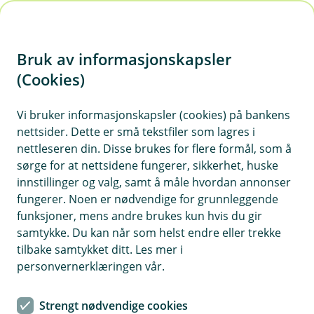
H
o
Bruk av informasjonskapsler
p
p
(Cookies)
i
Vi bruker informasjonskapsler (cookies) på bankens
nettsider. Dette er små tekstfiler som lagres i
n
nettleseren din. Disse brukes for flere formål, som å
n
sørge for at nettsidene fungerer, sikkerhet, huske
h
innstillinger og valg, samt å måle hvordan annonser
o
fungerer. Noen er nødvendige for grunnleggende
funksjoner, mens andre brukes kun hvis du gir
d
samtykke. Du kan når som helst endre eller trekke
e
tilbake samtykket ditt. Les mer i
t
personvernerklæringen vår.
Fastrente boliglån
Strengt nødvendige cookies