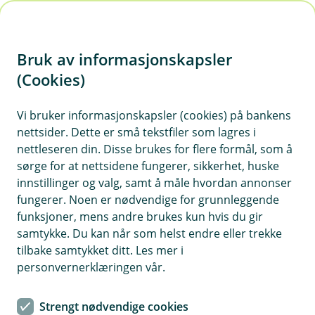
H
o
Bruk av informasjonskapsler
p
p
(Cookies)
Søk forbrukslån
i
Vi bruker informasjonskapsler (cookies) på bankens
nettsider. Dette er små tekstfiler som lagres i
n
nettleseren din. Disse brukes for flere formål, som å
n
sørge for at nettsidene fungerer, sikkerhet, huske
h
innstillinger og valg, samt å måle hvordan annonser
o
fungerer. Noen er nødvendige for grunnleggende
Priseksempel forbrukslån
funksjoner, mens andre brukes kun hvis du gir
d
Nom.rente 13,7 %. Eff. rente 16,6 %. Lånebeløp
samtykke. Du kan når som helst endre eller trekke
e
70 000 kr over 5 år. Kostnad 30 848 kr. Totalt
tilbake samtykket ditt. Les mer i
t
100 848 kr.
personvernerklæringen vår.
Forbrukslånet leveres av Kredittbanken ASA.
Strengt nødvendige cookies