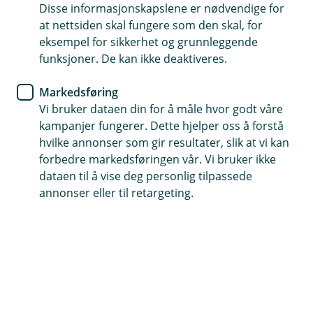
Disse informasjonskapslene er nødvendige for
at nettsiden skal fungere som den skal, for
eksempel for sikkerhet og grunnleggende
funksjoner. De kan ikke deaktiveres.
Markedsføring
Hjelp og kontakt
Vi bruker dataen din for å måle hvor godt våre
kampanjer fungerer. Dette hjelper oss å forstå
post@gspb.no
hvilke annonser som gir resultater, slik at vi kan
forbedre markedsføringen vår. Vi bruker ikke
75 75 78 20
dataen til å vise deg personlig tilpassede
annonser eller til retargeting.
Telefontid
Mandag-fredag: 07:00-21:00
Lørdag-søndag: 09:00-21:00
Forsikring: 915 03 850
Snakk med skadekonsulent: mandag til fredag 08:00-