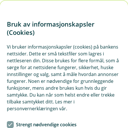
H
o
Bruk av informasjonskapsler
p
p
(Cookies)
Sikkerhet og antihvitvask
i
Vi bruker informasjonskapsler (cookies) på bankens
Svindel på internett skjer i flere former, men
nettsider. Dette er små tekstfiler som lagres i
n
felles for alle er at svindlerne prøver å
nettleseren din. Disse brukes for flere formål, som å
n
manipulere deg. Her blir du kjent med hvilke
sørge for at nettsidene fungerer, sikkerhet, huske
h
metoder som er i bruk og hvordan du kan
innstillinger og valg, samt å måle hvordan annonser
o
fungerer. Noen er nødvendige for grunnleggende
beskytte deg, slik at du selv kan avsløre svindel.
funksjoner, mens andre brukes kun hvis du gir
d
samtykke. Du kan når som helst endre eller trekke
e
tilbake samtykket ditt. Les mer i
t
Tips for å avsløre svindel
personvernerklæringen vår.
Visste du at du som oftest kan stoppe
Strengt nødvendige cookies