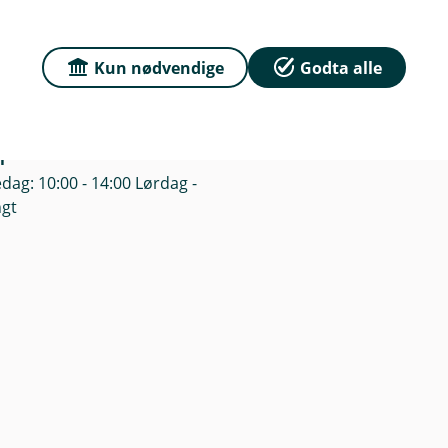
sse
Org.nr: 937904673
79, 8140 Inndyr
Kun nødvendige
Godta alle
Om oss
 8138 Inndyr
r
dag: 10:00 - 14:00 Lørdag -
ngt