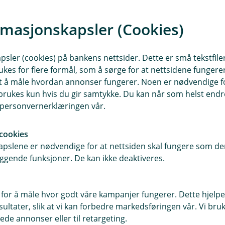
rmasjonskapsler (Cookies)
endringene og hvordan du kan
sler (cookies) på bankens nettsider. Dette er små tekstfile
iermøte er ingen plikt, men en
ukes for flere formål, som å sørge for at nettsidene fungerer
samt å måle hvordan annonser fungerer. Noen er nødvendige 
fritt til å velge om du vil delta
rukes kun hvis du gir samtykke. Du kan når som helst endre 
i personvernerklæringen vår.
cookies
pslene er nødvendige for at nettsiden skal fungere som den
ggende funksjoner. De kan ikke deaktiveres.
 for å måle hvor godt våre kampanjer fungerer. Dette hjelper
ltater, slik at vi kan forbedre markedsføringen vår. Vi bruke
r du oss
Om Gildeskål Spare
ede annonser eller til retargeting.