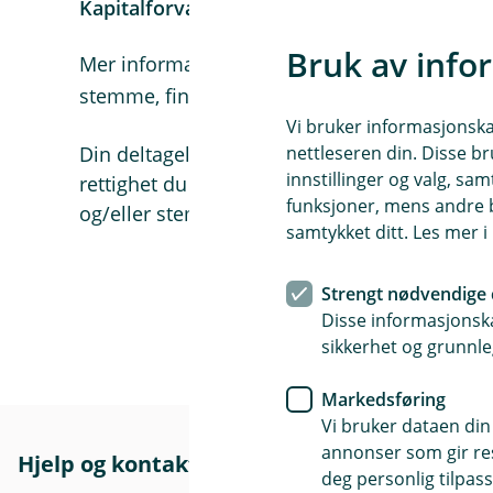
Kapitalforvaltning i Parkveien 61, Oslo.
Bruk av info
Mer informasjon om svingprising, vedtekts
stemme, finner du
her
Vi bruker informasjonskap
Din deltagelse og stemmegivning på andelse
nettleseren din. Disse br
innstillinger og valg, 
rettighet du har som andelsier. Du står derfor 
funksjoner, mens andre b
og/eller stemme på andelseiermøte.
samtykket ditt. Les mer 
Strengt nødvendige 
Disse informasjonska
sikkerhet og grunnle
Markedsføring
Vi bruker dataen din
annonser som gir resu
Hjelp og kontakt
Her finne
deg personlig tilpass