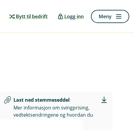
Bytt til bedrift
Logg inn
Meny
Last ned stemmeseddel
Mer informasjon om svingprising,
vedtektsendringene og hvordan du
kan stemme