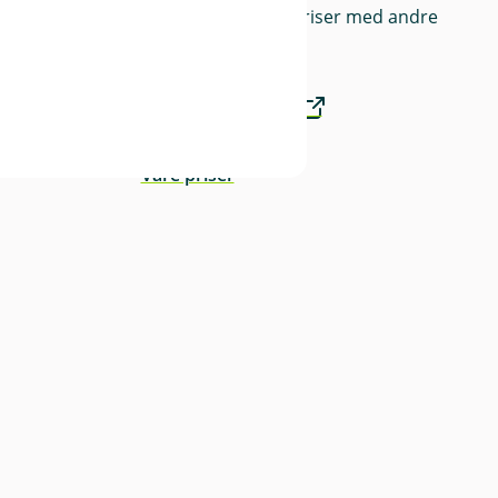
Sammenlign våre priser med andre
selskaper på
Finansportalen.no
Våre priser