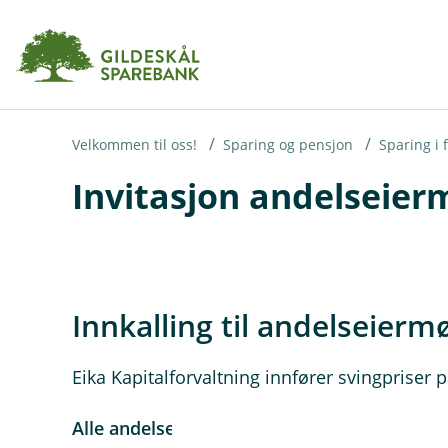
H
o
p
p
i
Velkommen til oss!
Sparing og pensjon
Sparing i 
Invitasjon andelseierm
n
n
h
o
Innkalling til andelseierm
d
e
t
Eika Kapitalforvaltning innfører svingpriser p
Alle andelseiere inviteres til andelseiermøte