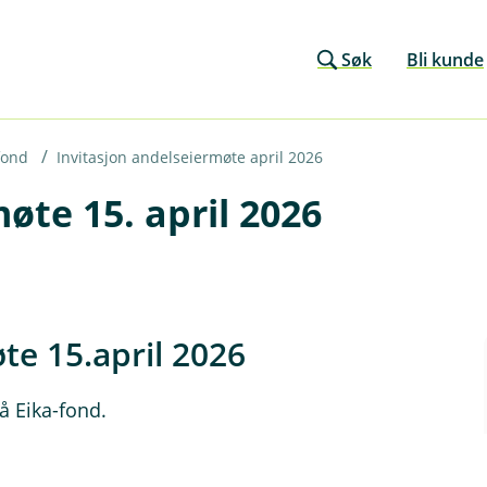
Søk
Bli kunde
fond
Invitasjon andelseiermøte april 2026
øte 15. april 2026
øte 15.april 2026
å Eika-fond.
 15.april 2026 kl. 15:00 hos Eika