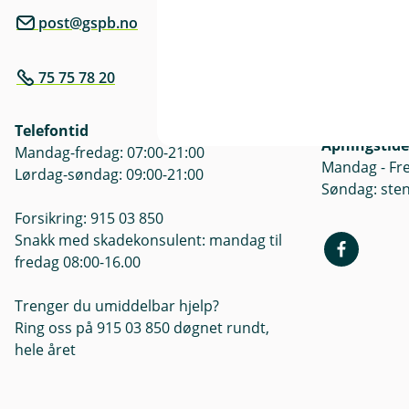
Besøksadre
post@gspb.no
Inndyrveien 
75 75 78 20
Postadresse
Postboks 25,
Telefontid
Åpningstide
Mandag-fredag: 07:00-21:00
Mandag - Fre
Lørdag-søndag: 09:00-21:00
Søndag: ste
Forsikring: 915 03 850
Snakk med skadekonsulent: mandag til
fredag 08:00-16.00
Trenger du umiddelbar hjelp?
Ring oss på 915 03 850 døgnet rundt,
hele året