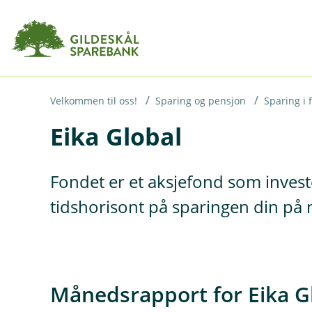
H
o
p
p
i
Velkommen til oss!
Sparing og pensjon
Sparing i 
Eika Global
n
n
h
Fondet er et aksjefond som invest
o
tidshorisont på sparingen din på 
d
e
t
Månedsrapport for Eika G