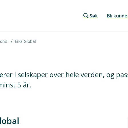
Søk
Bli kunde
fond
Eika Global
erer i selskaper over hele verden, og pa
minst 5 år.
lobal