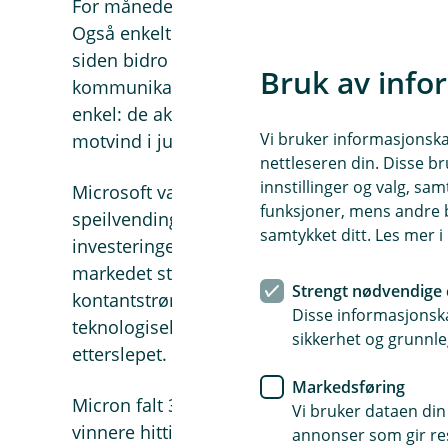
For måneden var det først og fremst teknolo
Også enkelte helse- og industriaksjer hadde
siden bidro flere konsumaksjer og enkelte s
Bruk av info
kommunikasjon til å dempe fallet. Hovedfor
enkel: de aksjene som har gitt oss mest medvi
Vi bruker informasjonskap
motvind i juli.
nettleseren din. Disse br
innstillinger og valg, 
Microsoft var månedens klare lyspunkt og s
funksjoner, mens andre b
speilvending fra juni, da aksjen ble straffet 
samtykket ditt. Les mer 
investeringene. Kvartalsrapporten viste sterk
markedet større tro på at investeringene fakt
Strengt nødvendige 
kontantstrøm. Microsoft hadde ligget etter 
Disse informasjonska
teknologiselskapene hittil i år, og julioppga
sikkerhet og grunnle
etterslepet.
Markedsføring
Micron falt 32 %, mens Sandisk falt 49 %. Be
Vi bruker dataen din
vinnere hittil i år, drevet av sterk etterspørs
annonser som gir resu