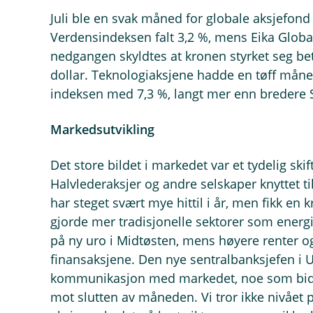
Juli ble en svak måned for globale aksjefond
Verdensindeksen falt 3,2 %, mens Eika Global 
nedgangen skyldtes at kronen styrket seg be
dollar. Teknologiaksjene hadde en tøff mån
indeksen med 7,3 %, langt mer enn bredere 
Markedsutvikling
Det store bildet i markedet var et tydelig skif
Halvlederaksjer og andre selskaper knyttet ti
har steget svært mye hittil i år, men fikk en k
gjorde mer tradisjonelle sektorer som energi
på ny uro i Midtøsten, mens høyere renter og
finansaksjene. Den nye sentralbanksjefen i 
kommunikasjon med markedet, noe som bidro 
mot slutten av måneden. Vi tror ikke nivået 