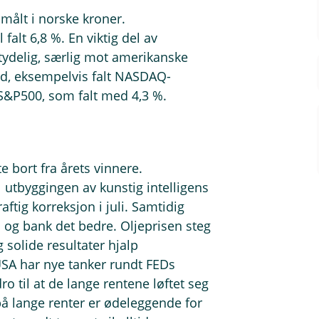
 målt i norske kroner.
falt 6,8 %. En viktig del av
tydelig, særlig mot amerikanske
ed, eksempelvis falt NASDAQ-
S&P500, som falt med 4,3 %.
te bort fra årets vinnere.
l utbyggingen av kunstig intelligens
raftig korreksjon i juli. Samtidig
 og bank det bedre. Oljeprisen steg
 solide resultater hjalp
USA har nye tanker rundt FEDs
til at de lange rentene løftet seg
på lange renter er ødeleggende for