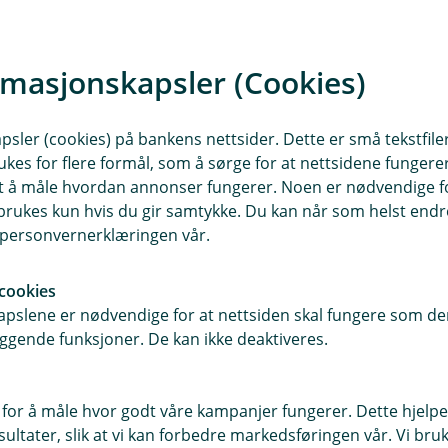
giposisjonene som trakk fondet ned.
 en svak måned. På den positive
elskaper innen materialer og
rmasjonskapsler (Cookies)
klaringen på måneden er likevel
nd tidligere i år, ga oss kraftig
sler (cookies) på bankens nettsider. Dette er små tekstfile
ukes for flere formål, som å sørge for at nettsidene fungerer
samt å måle hvordan annonser fungerer. Noen er nødvendige 
teg 20 %. Dette var nærmest en
rukes kun hvis du gir samtykke. Du kan når som helst endre 
for bekymringer rundt de store AI-
i personvernerklæringen vår.
 vekst i skytjenesten Azure og ga
isk kan gi både inntekter og
cookies
mange av de andre store
pslene er nødvendige for at nettsiden skal fungere som den
ngen hentet inn mye av dette
ggende funksjoner. De kan ikke deaktiveres.
gge har vært blant fondets største
 for å måle hvor godt våre kampanjer fungerer. Dette hjelper
el etter minnebrikker til datasentre og
ltater, slik at vi kan forbedre markedsføringen vår. Vi bruke