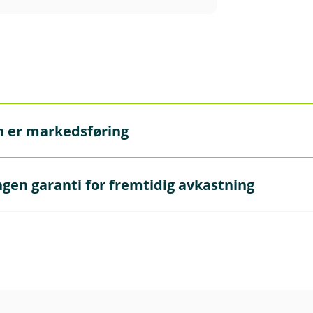
n er markedsføring
markedsføring og må ikke oppfattes som personlig rådgivnin
ngen garanti for fremtidig avkastning
 gi personlig rådgivning. Hvis du ønsker rådgivning fra en a
garanti for fremtidig avkastning. Fremtidig avkastning vil b
terens dyktighet, fondets risikoprofil og forvaltningshonora
ap.
teringsmandat og risiko finner du i det enkelte fonds pro