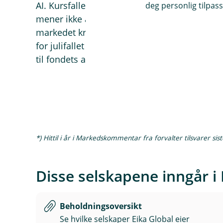
AI. Kursfallene må derfor ses i lys av den svæ
deg personlig tilpass
mener ikke at etterspørselen etter datakraf
markedet krever nå tydeligere bevis på at den
for julifallet er begge fortsatt kraftig opp hitt
til fondets avkastning i 2026.
*) Hittil i år i Markedskommentar fra forvalter tilsvarer sis
Disse selskapene inngår i 
Beholdningsoversikt
Se hvilke selskaper Eika Global eier