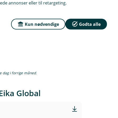
rt kraftige oppgangen i forkant. Vi
ede annonser eller til retargeting.
t og minne har forsvunnet, men
 sterke veksten kan vare. Til tross
il i år og viktige positive bidragsytere
Kun nødvendige
Godta alle
te dag i forrige måned.
Eika Global