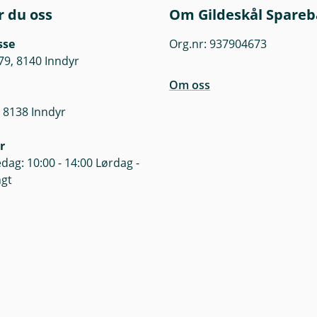
engelig på våre nettsider. Før tegning oppfordres det til å 
r du oss
Om Gildeskål Spare
t.
sse
Org.nr: 937904673
er finner du her.
79, 8140 Inndyr
Om oss
 8138 Inndyr
r
dag: 10:00 - 14:00 Lørdag -
ngt