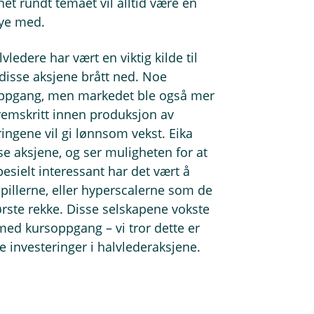
et rundt temaet vil alltid være en
øye med.
vledere har vært en viktig kilde til
v disse aksjene brått ned. Noe
k oppgang, men markedet ble også mer
fremskritt innen produksjon av
ringene vil gi lønnsom vekst. Eika
sse aksjene, og ser muligheten for at
esielt interessant har det vært å
pillerne, eller hyperscalerne som de
rste rekke. Disse selskapene vokste
 med kursoppgang – vi tror dette er
e investeringer i halvlederaksjene.