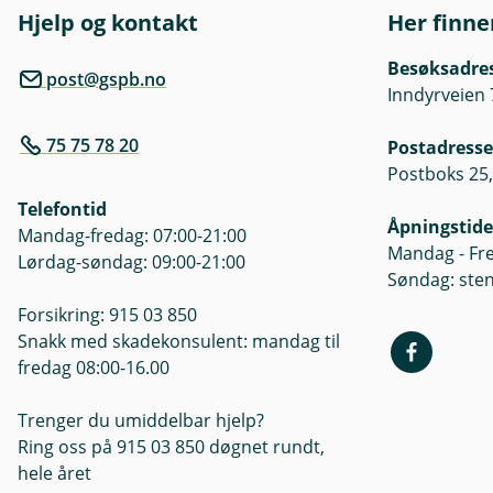
nøkkelinformasjon som er tilgj
Hjelp og kontakt
Her finne
nøkkelinformasjon og prospek
Besøksadre
post@gspb.no
Oversikt om fondenes kostnad
Inndyrveien 
75 75 78 20
Postadresse
Postboks 25,
Telefontid
Åpningstide
Mandag-fredag: 07:00-21:00
Mandag - Fre
Lørdag-søndag: 09:00-21:00
Søndag: ste
Forsikring: 915 03 850
Snakk med skadekonsulent: mandag til
fredag 08:00-16.00
Trenger du umiddelbar hjelp?
Ring oss på 915 03 850 døgnet rundt,
hele året