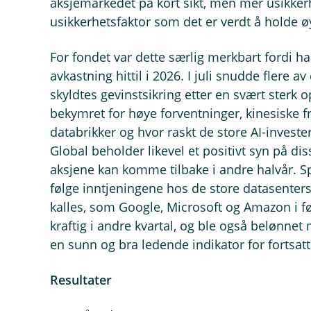
aksjemarkedet på kort sikt, men mer usikkerh
usikkerhetsfaktor som det er verdt å holde 
For fondet var dette særlig merkbart fordi hal
avkastning hittil i 2026. I juli snudde flere a
skyldtes gevinstsikring etter en svært ster
bekymret for høye forventninger, kinesiske 
databrikker og hvor raskt de store AI-investe
Global beholder likevel et positivt syn på di
aksjene kan komme tilbake i andre halvår. Sp
følge inntjeningene hos de store datasenters
kalles, som Google, Microsoft og Amazon i fø
kraftig i andre kvartal, og ble også belønnet
en sunn og bra ledende indikator for fortsatt
Resultater