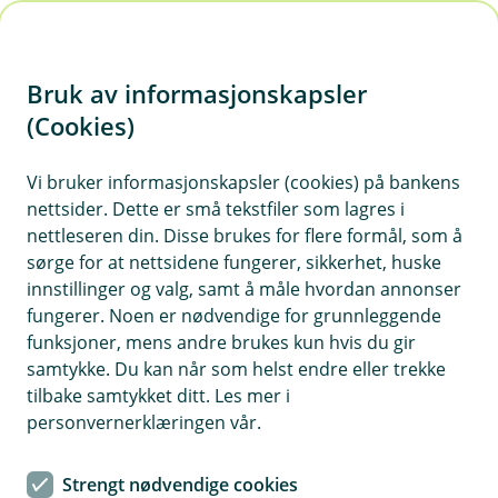
H
o
Bruk av informasjonskapsler
p
p
(Cookies)
i
Vi bruker informasjonskapsler (cookies) på bankens
nettsider. Dette er små tekstfiler som lagres i
n
nettleseren din. Disse brukes for flere formål, som å
n
sørge for at nettsidene fungerer, sikkerhet, huske
h
innstillinger og valg, samt å måle hvordan annonser
o
fungerer. Noen er nødvendige for grunnleggende
funksjoner, mens andre brukes kun hvis du gir
d
samtykke. Du kan når som helst endre eller trekke
e
tilbake samtykket ditt. Les mer i
t
personvernerklæringen vår.
Kontaktløs betaling er både raskt og trygt, så lenge du
kombinerer det med litt sunn skepsis.
Strengt nødvendige cookies