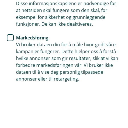
Disse informasjonskapslene er nødvendige for
Sikkerhet
at nettsiden skal fungere som den skal, for
eksempel for sikkerhet og grunnleggende
Fra lurelenker til falske
funksjoner. De kan ikke deaktiveres.
superkupp – slik beskytter du
Markedsføring
deg i Black Week og hele
Vi bruker dataen din for å måle hvor godt våre
november
kampanjer fungerer. Dette hjelper oss å forstå
hvilke annonser som gir resultater, slik at vi kan
forbedre markedsføringen vår. Vi bruker ikke
Black Week og førjulstida er travle – og
dataen til å vise deg personlig tilpassede
svindlerne vet det. Her får du enkle råd,
annonser eller til retargeting.
kvalitetssikret av Eikas sikkerhetssjef Frederik
Nicolaisen, som hjelper deg å avsløre falske
tilbud, lurelenker, telefonsvindel og «for gode til
å være sant»-investeringer før du klikker.