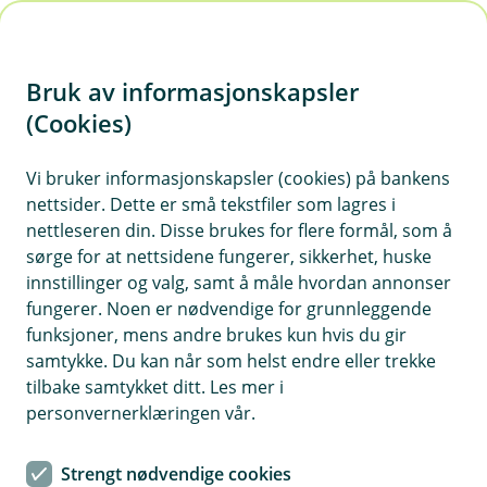
H
o
Bruk av informasjonskapsler
p
p
(Cookies)
i
Vi bruker informasjonskapsler (cookies) på bankens
nettsider. Dette er små tekstfiler som lagres i
n
nettleseren din. Disse brukes for flere formål, som å
n
sørge for at nettsidene fungerer, sikkerhet, huske
h
innstillinger og valg, samt å måle hvordan annonser
o
fungerer. Noen er nødvendige for grunnleggende
funksjoner, mens andre brukes kun hvis du gir
d
samtykke. Du kan når som helst endre eller trekke
e
tilbake samtykket ditt. Les mer i
t
personvernerklæringen vår.
Svindelmetoder
Strengt nødvendige cookies