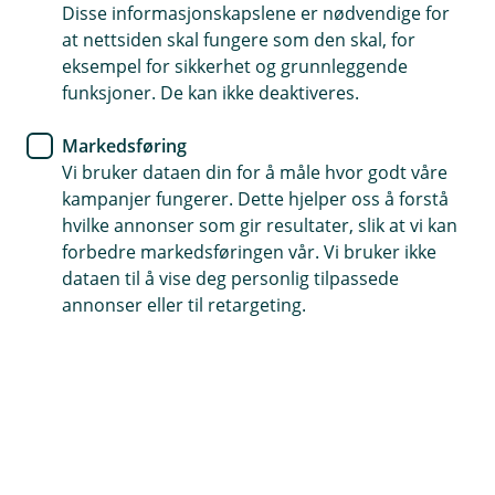
Disse informasjonskapslene er nødvendige for
Det er viktig å ha kunnskap om metodene
at nettsiden skal fungere som den skal, for
kriminelle bruker for å kunne identifisere et
eksempel for sikkerhet og grunnleggende
funksjoner. De kan ikke deaktiveres.
svindelforsøk. Vi har samlet våre beste råd og
tips til de ulike kjente svindelmetodene under -
Markedsføring
så du er bedre rustet til å oppdage om du er
Vi bruker dataen din for å måle hvor godt våre
utsatt for svindel, og hva du bør gjøre hvis
kampanjer fungerer. Dette hjelper oss å forstå
uhellet er ute.
hvilke annonser som gir resultater, slik at vi kan
forbedre markedsføringen vår. Vi bruker ikke
Telefonfisking
dataen til å vise deg personlig tilpassede
annonser eller til retargeting.
Blir du ringt opp av banken og bedt om å oppgi
kodene dine? Det er svindel. I filmen under
forklarer vi hvordan du kan avsløre svindelen.