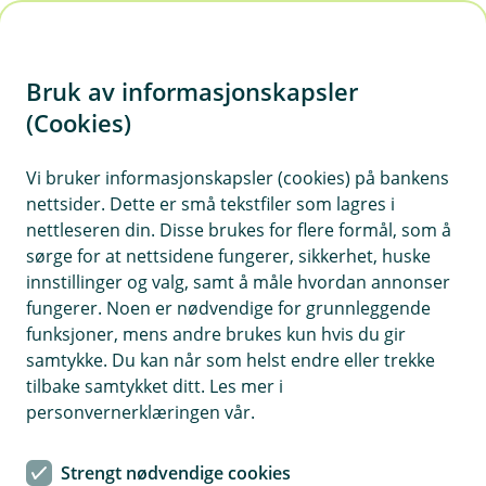
H
o
Bruk av informasjonskapsler
p
p
(Cookies)
i
Vi bruker informasjonskapsler (cookies) på bankens
nettsider. Dette er små tekstfiler som lagres i
n
nettleseren din. Disse brukes for flere formål, som å
n
sørge for at nettsidene fungerer, sikkerhet, huske
h
innstillinger og valg, samt å måle hvordan annonser
o
fungerer. Noen er nødvendige for grunnleggende
funksjoner, mens andre brukes kun hvis du gir
d
samtykke. Du kan når som helst endre eller trekke
e
tilbake samtykket ditt. Les mer i
t
personvernerklæringen vår.
Det kan være penger å spare om du samler forsikringene
dine hos oss.
Strengt nødvendige cookies