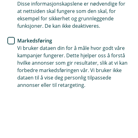
Disse informasjonskapslene er nødvendige for
Tips- og råd
at nettsiden skal fungere som den skal, for
eksempel for sikkerhet og grunnleggende
Samle forsikringene dine – få
funksjoner. De kan ikke deaktiveres.
samlerabatt
Markedsføring
Vi bruker dataen din for å måle hvor godt våre
Hos oss får du mer igjen når du samler
kampanjer fungerer. Dette hjelper oss å forstå
forsikringene dine. Har du bil-, bolig- og
hvilke annonser som gir resultater, slik at vi kan
personforsikring hos oss, kan du få inntil 15 %
forbedre markedsføringen vår. Vi bruker ikke
samlerabatt på skadeforsikringene dine.
dataen til å vise deg personlig tilpassede
annonser eller til retargeting.
Slik fungerer det
Vi har gjort det enkelt:
Du får 5 % rabatt per kategori du har forsikring i
– bil, bolig og person.
Har du forsikringer i alle tre kategorier, får du 15
% samlerabatt på skadeforsikringene dine.