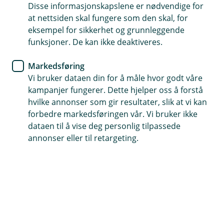
Disse informasjonskapslene er nødvendige for
at nettsiden skal fungere som den skal, for
Hvordan behandler vi personopplysninger?
eksempel for sikkerhet og grunnleggende
Ved en hendelse kan det være nødvendig å behandle
funksjoner. De kan ikke deaktiveres.
ulike typer personopplysninger, inkludert særlige
kategorier, basert på situasjonens art. Banken kan ikke
Markedsføring
på forhånd vite hvilke personopplysninger som vil bli
Vi bruker dataen din for å måle hvor godt våre
behandlet.
kampanjer fungerer. Dette hjelper oss å forstå
hvilke annonser som gir resultater, slik at vi kan
Hvilke personopplysninger behandler vi?
forbedre markedsføringen vår. Vi bruker ikke
dataen til å vise deg personlig tilpassede
Kontaktinformasjon og, dersom nødvendig, særlige
annonser eller til retargeting.
kategorier av personopplysninger.
Hvem deler vi opplysningene med?
Opplysninger kan deles med relevante myndigheter
som krever utlevering.
Hvor lenge lagrer vi opplysningene?