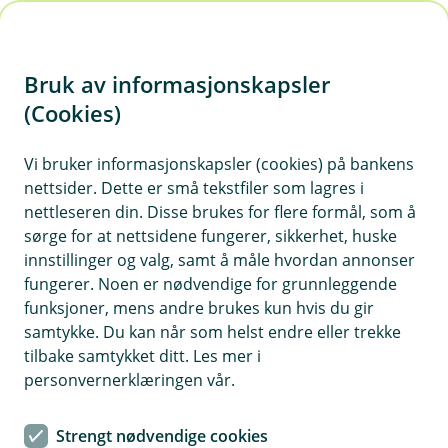
H
o
Bruk av informasjonskapsler
p
p
(Cookies)
i
Vis hjelpemeny
Vi bruker informasjonskapsler (cookies) på bankens
nettsider. Dette er små tekstfiler som lagres i
n
nettleseren din. Disse brukes for flere formål, som å
n
sørge for at nettsidene fungerer, sikkerhet, huske
Hendelseshåndtering
h
innstillinger og valg, samt å måle hvordan annonser
o
fungerer. Noen er nødvendige for grunnleggende
Hvorfor behandler vi opplysningene dine, og hva er
funksjoner, mens andre brukes kun hvis du gir
det lovlige grunnlaget?
d
samtykke. Du kan når som helst endre eller trekke
e
Vi behandler personopplysninger for å håndtere
tilbake samtykket ditt. Les mer i
t
hendelser som vold, trusler, ulykker eller andre
personvernerklæringen vår.
uønskede situasjoner som oppstår i banken. Dette er
basert på vår rettslige forpliktelse til å håndtere slike
Strengt nødvendige cookies
hendelser og relaterte opplysninger.