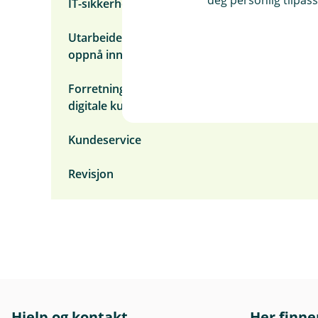
IT-sikkerhet
Utarbeidelse av analyse og statistikk for å
oppnå innsikt
Forretningsutvikling og forbedring av
digitale kundeflater
Kundeservice
Revisjon
Hjelp og kontakt
Her finne