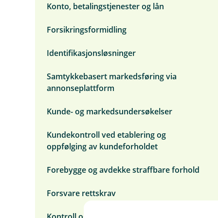
u
Konto, betalingstjenester og lån
m
n
e
d
n
e
Forsikringsformidling
y
r
R
m
a
Identifikasjonsløsninger
e
s
n
k
y
Samtykkebasert markedsføring via
o
S
v
annonseplattform
l
e
i
r
k
Kunde- og markedsundersøkelser
s
b
i
r
k
u
Kundekontroll ved etablering og
t
k
oppfølging av kundeforholdet
e
r
v
Forebygge og avdekke straffbare forhold
i
d
Forsvare rettskrav
i
n
e
Kontroll og rapportering