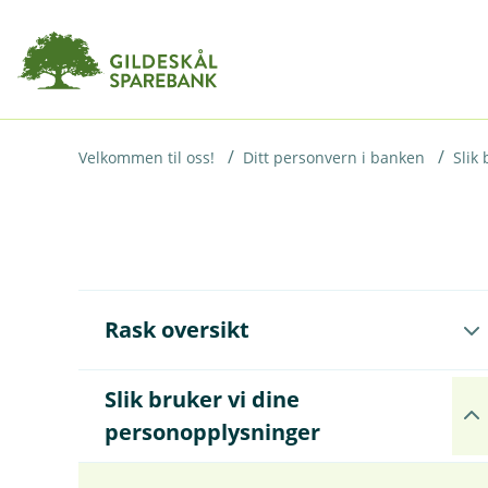
H
o
p
p
i
Velkommen til oss!
Ditt personvern i banken
Slik
n
n
h
o
Å
Rask oversikt
p
d
n
e
e
Slik bruker vi dine
t
u
Å
n
personopplysninger
p
d
n
e
e
r