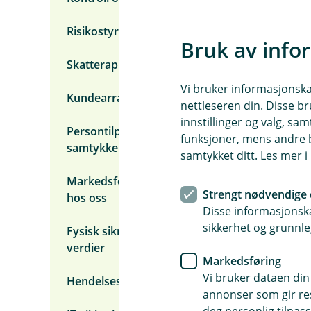
p
e
r
Risikostyring og risikomodellering
s
Bruk av info
o
Skatterapportering
n
o
Vi bruker informasjonskap
p
Kundearrangementer
p
nettleseren din. Disse br
l
innstillinger og valg, 
y
Persontilpasset markedsføring etter
funksjoner, mens andre b
s
samtykke fra deg
n
samtykket ditt. Les mer 
i
n
Markedsføring basert på produkter du har
g
Strengt nødvendige 
hos oss
e
Disse informasjonska
r
sikkerhet og grunnle
Fysisk sikring av mennesker, bygg og
verdier
Markedsføring
Vi bruker dataen din
Hendelseshåndtering
annonser som gir resu
deg personlig tilpass