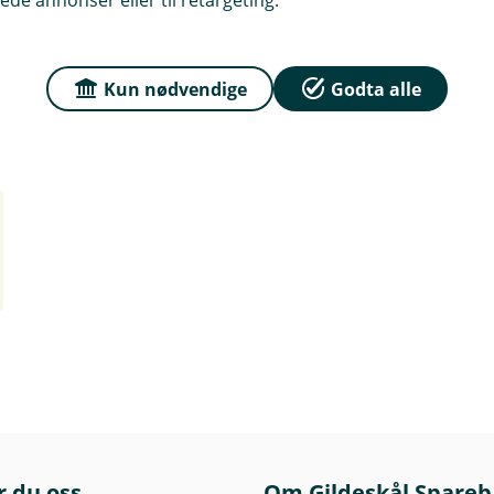
Kun nødvendige
Godta alle
r du oss
Om Gildeskål Spare