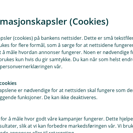
Hvem er ansvarlig?
rmasjonskapsler (Cookies)
Banken er behandlingsansvarlig for
sler (cookies) på bankens nettsider. Dette er små tekstfile
ukes for flere formål, som å sørge for at nettsidene fungerer
samt å måle hvordan annonser fungerer. Noen er nødvendige 
rukes kun hvis du gir samtykke. Du kan når som helst endre 
i personvernerklæringen vår.
cookies
pslene er nødvendige for at nettsiden skal fungere som den
ggende funksjoner. De kan ikke deaktiveres.
 for å måle hvor godt våre kampanjer fungerer. Dette hjelper
ltater, slik at vi kan forbedre markedsføringen vår. Vi bruke
ede annonser eller til retargeting.